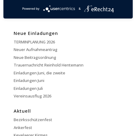
Begleitet von stehenden Ovationen der Vereinsmitglieder
bedankte sich der neue Präsident Erik Adamaschek
Powered by
&
stellvertretend für die Vereinsmitglieder für den...
Neue Einladungen
TERMINPLANUNG 2026
Neuer Aufnahmeantrag
Neue Beitragsordnung
Trauernachricht Reinhold Hentemann
Einladungen Juni, die zweite
Einladungen Juni
Einladungen Juli
Vereinsausflug 2026
Aktuell
Bezirksschützenfest
Ankerfest
Kevelaerer Kirmes