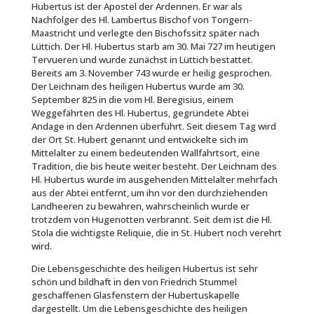
Hubertus ist der Apostel der Ardennen. Er war als
Nachfolger des Hl. Lambertus Bischof von Tongern-
Maastricht und verlegte den Bischofssitz später nach
Lüttich. Der Hl. Hubertus starb am 30. Mai 727 im heutigen
Tervueren und wurde zunächst in Lüttich bestattet.
Bereits am 3. November 743 wurde er heilig gesprochen.
Der Leichnam des heiligen Hubertus wurde am 30.
September 825 in die vom Hl. Beregisius, einem
Weggefährten des Hl. Hubertus, gegründete Abtei
Andage in den Ardennen überführt. Seit diesem Tag wird
der Ort St. Hubert genannt und entwickelte sich im
Mittelalter zu einem bedeutenden Wallfahrtsort, eine
Tradition, die bis heute weiter besteht. Der Leichnam des
Hl. Hubertus wurde im ausgehenden Mittelalter mehrfach
aus der Abtei entfernt, um ihn vor den durchziehenden
Landheeren zu bewahren, wahrscheinlich wurde er
trotzdem von Hugenotten verbrannt. Seit dem ist die Hl.
Stola die wichtigste Reliquie, die in St. Hubert noch verehrt
wird.
Die Lebensgeschichte des heiligen Hubertus ist sehr
schön und bildhaft in den von Friedrich Stummel
geschaffenen Glasfenstern der Hubertuskapelle
dargestellt. Um die Lebensgeschichte des heiligen