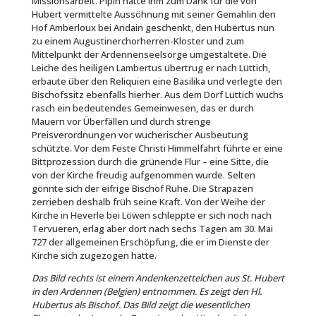
Missionsarbeit. Pipin hatte ihm zum Dank für die von
Hubert vermittelte Aussöhnung mit seiner Gemahlin den
Hof Amberloux bei Andain geschenkt, den Hubertus nun
zu einem Augustinerchorherren-Kloster und zum
Mittelpunkt der Ardennenseelsorge umgestaltete. Die
Leiche des heiligen Lambertus übertrug er nach Lüttich,
erbaute über den Reliquien eine Basilika und verlegte den
Bischofssitz ebenfalls hierher. Aus dem Dorf Lüttich wuchs
rasch ein bedeutendes Gemeinwesen, das er durch
Mauern vor Überfällen und durch strenge
Preisverordnungen vor wucherischer Ausbeutung
schützte. Vor dem Feste Christi Himmelfahrt führte er eine
Bittprozession durch die grünende Flur – eine Sitte, die
von der Kirche freudig aufgenommen wurde. Selten
gönnte sich der eifrige Bischof Ruhe. Die Strapazen
zerrieben deshalb früh seine Kraft. Von der Weihe der
Kirche in Heverle bei Löwen schleppte er sich noch nach
Tervueren, erlag aber dort nach sechs Tagen am 30. Mai
727 der allgemeinen Erschöpfung, die er im Dienste der
Kirche sich zugezogen hatte.
Das Bild rechts ist einem Andenkenzettelchen aus St. Hubert
in den Ardennen (Belgien) entnommen. Es zeigt den Hl.
Hubertus als Bischof. Das Bild zeigt die wesentlichen