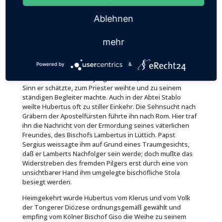
beide ihr junges Glück, doch starb Floribana schon bei der
Geburt ihres ersten Sohnes. Hubertus suchte in der Jagd
Ablehnen
Ablenkung von seinem Leid, wurde aber durch die
Erscheinung des Hirsches am Weihnachtstag gemahnt,
über den Dingen dieser Welt nicht das jenseitige Ziel des
mehr
Menschendaseins zu vergessen. Sofort legte er alle
Ämter nieder, verschenkte sein Vermögen, verzichtete auf
Powered by
&
sein Herzogtum und zog sich nach Maastricht zurück, wo
Bischof Lambertus den jungen Grafen, dessen rechtlichen
Sinn er schätzte, zum Priester weihte und zu seinem
ständigen Begleiter machte. Auch in der Abtei Stablo
weilte Hubertus oft zu stiller Einkehr. Die Sehnsucht nach
Gräbern der Apostelfürsten führte ihn nach Rom. Hier traf
ihn die Nachricht von der Ermordung seines väterlichen
Freundes, des Bischofs Lambertus in Lüttich. Papst
Sergius weissagte ihm auf Grund eines Traumgesichts,
daß er Lamberts Nachfolger sein werde; doch mußte das
Widerstreben des fremden Pilgers erst durch eine von
unsichtbarer Hand ihm umgelegte bischöfliche Stola
besiegt werden.
Heimgekehrt wurde Hubertus vom Klerus und vom Volk
der Tongerer Diözese ordnungsgemäß gewählt und
empfing vom Kölner Bischof Giso die Weihe zu seinem