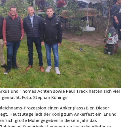
arkus und Thomas Achten sowie Paul Track hatten sich viel
s gemacht. Foto: Stephan Könings
onleichnams-Prozession einen Anker (Fass) Bier. Dieser
legt. Heutzutage lädt der König zum Ankerfest ein. Er und
ten sich große Mühe gegeben in diesem Jahr das
Zahlreiche Kinderbelustigungen, so auch die Hüpfburg,