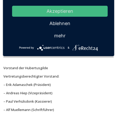
Ankerfest
Kevelaerer Kirmes
Akzeptieren
Osterfeuer
Ablehnen
1. Preisskat-Turnier 2026
Frauenkaffee
mehr
Sankt Hubertus-Gilde Keylaer seit 1477
Powered by
&
Vorstand der Hubertusgilde
Vertretungsberechtigter Vorstand:
– Erik Adamaschek (Präsident)
– Andreas Hiep (Vizepräsident)
– Paul Verhülsdonk (Kassierer
)
– Alf Muellemann (Schriftführer)