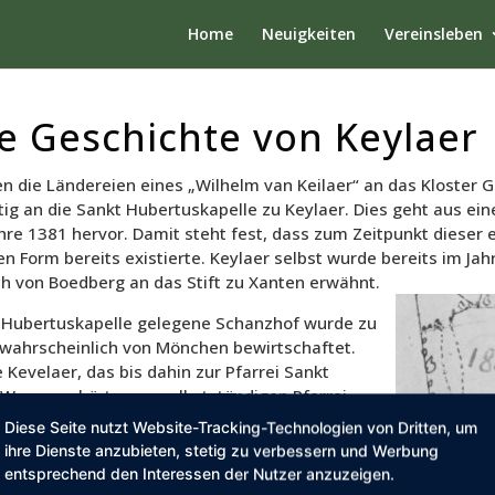
Home
Neuigkeiten
Vereinsleben
e Geschichte von Keylaer
 die Ländereien eines „Wilhelm van Keilaer“ an das Kloster G
tig an die Sankt Hubertuskapelle zu Keylaer. Dies geht aus ei
re 1381 hervor. Damit steht fest, dass zum Zeitpunkt dieser 
gen Form bereits existierte. Keylaer selbst wurde bereits im
ch von Boedberg an das Stift zu Xanten erwähnt.
r Hubertuskapelle gelegene Schanzhof wurde zu
 wahrscheinlich von Mönchen bewirtschaftet.
Kevelaer, das bis dahin zur Pfarrei Sankt
 Weeze gehörte, zur selbstständigen Pfarrei
s Pfarrkirche wurde die Sankt Antoniuskirche in
Diese Seite nutzt Website-Tracking-Technologien von Dritten, um
estimmt, und Keylaer wurde dieser neuen
ihre Dienste anzubieten, stetig zu verbessern und Werbung
eordnet. Als Geschenk übergab die Keylaerer
entsprechend den Interessen der Nutzer anzuzeigen.
g die aus dem Jahre 1432 stammende Glocke