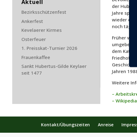
Aktuell
der Hubertu
Bezirksschützenfest
Jahre späte
wieder eine
Ankerfest
noch tägli
Kevelaerer Kirmes
Früher war 
Osterfeuer
umgeben, di
1. Preisskat-Turnier 2026
dem Kataste
Frauenkaffee
Friedhof k
Geschichte 
Sankt Hubertus-Gilde Keylaer
Jahren 1988
seit 1477
Weitere Inf
– Arbeitsk
– Wikipedia
Kontakt/Übungszeiten
Anreise
Impre