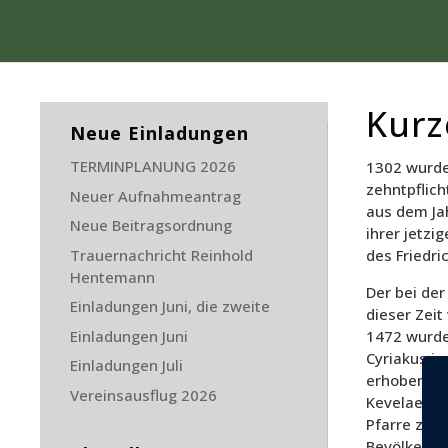
Kurz
Neue Einladungen
TERMINPLANUNG 2026
1302 wurden
zehntpflich
Neuer Aufnahmeantrag
aus dem Jah
Neue Beitragsordnung
ihrer jetzi
Trauernachricht Reinhold
des Friedri
Hentemann
Der bei de
Einladungen Juni, die zweite
dieser Zeit
Einladungen Juni
1472 wurde 
Cyriakus in
Einladungen Juli
erhoben. Al
Vereinsausflug 2026
Kevelaer b
Pfarre zug
Bevölkerun