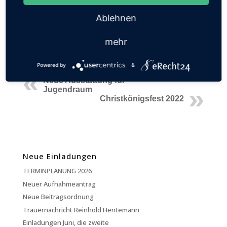
Ablehnen
Das Königspaar mit seinen Adjutanten. Von links
Adjutant Oliver Schiplack mit Tamara Hanenberg,
Adjutant Hubert Verhülsdonk mit seiner Gattin Melitta,
mehr
König David Baers mit seiner Königin Anne, Adjutant
Mathias Löcher mit seiner Gattin Sandra
Powered by
&
Neue Ausstattung für
Jugendraum
Christkönigsfest 2022
Neue Einladungen
TERMINPLANUNG 2026
Neuer Aufnahmeantrag
Neue Beitragsordnung
Trauernachricht Reinhold Hentemann
Einladungen Juni, die zweite