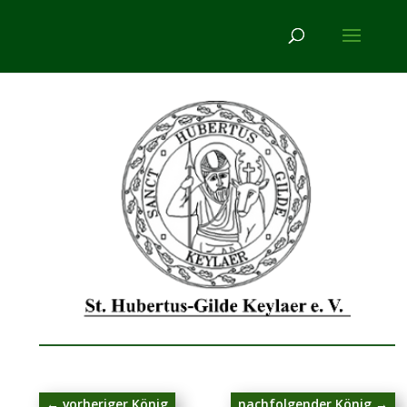
←
vorheriger König
nachfolgender König
→