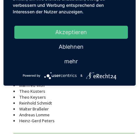
verbessern und Werbung entsprechend den
Interessen der Nutzer anzuzeigen.
König Manfred Wolf, Adjutant Josef Fangmann
Akzeptieren
Vogelschießen 2000, 110 Teilnehmer, die Preise gingen an:
Ablehnen
Preis Thomas Simon
Preis Hans-Willi Lorenz
mehr
Preis Johann Kannenberg
Powered by
&
Königsanwärter:
Manfred Wolf
Theo Küsters
Theo Keysers
Reinhold Schmidt
Walter Braßeler
Andreas Lomme
Heinz-Gerd Peters