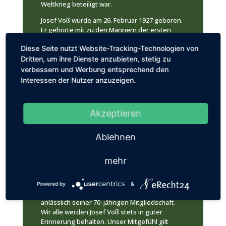
Weltkrieg beteiligt war.
Josef Voß wurde am 26. Februar 1927 geboren.
Er gehörte mit zu den Männern der ersten
Stunde, die nach der 10-jährigen
Diese Seite nutzt Website-Tracking-Technologien von
Zwangspause wegen des Verbots der
Gildenaktivitäten im Jahr 1937 im Jahr 1947 für
Dritten, um ihre Dienste anzubieten, stetig zu
ein Wiederaufleben des Gildenlebens sorgten.
verbessern und Werbung entsprechend den
Während seiner 73-jährigen
Interessen der Nutzer anzuzeigen.
Vereinszugehörigkeit beteiligt er sich stets
aktiv am Vereinsleben. Auch im hohen Alter
nahm er, soweit seine Gesundheit es zuließ,
Akzeptieren
noch an den Vereinsveranstaltungen teil. In
den Jahren 1954, 1978 und 1988 errang er beim
Vogelschießen jeweils den dritten Preis. Im
Ablehnen
Jahr 1973 errang er beim Vogelschießen den
zweiten Preis und im Jubiläumsjahr 1984 war
mehr
er, an der Seite des Jubelkönigs Matthias Boll,
Adjutant der Gilde. Für seine langjährige
Mitgliedschaft wurde er mehrfach
Powered by
&
ausgezeichnet, zuletzt im November 2017
anlässlich seiner 70-jährigen Mitgliedschaft.
Wir alle werden Josef Voß stets in guter
Erinnerung behalten. Unser Mitgefühl gilt