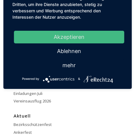
Didam. Das alle 5 Jahre stattfindende Fest der
Dritten, um ihre Dienste anzubieten, stetig zu
Schützenvereine des Gelderlandes konnte rund 3000
verbessern und Werbung entsprechend den
Teilnehmer begrüßen. Beeindruckend war die gute
Interessen der Nutzer anzuzeigen.
Beteiligung...
Akzeptieren
Neue Einladungen
TERMINPLANUNG 2026
Ablehnen
Neuer Aufnahmeantrag
Neue Beitragsordnung
mehr
Trauernachricht Reinhold Hentemann
Einladungen Juni, die zweite
Powered by
&
Einladungen Juni
Einladungen Juli
Vereinsausflug 2026
Aktuell
Bezirksschützenfest
Ankerfest