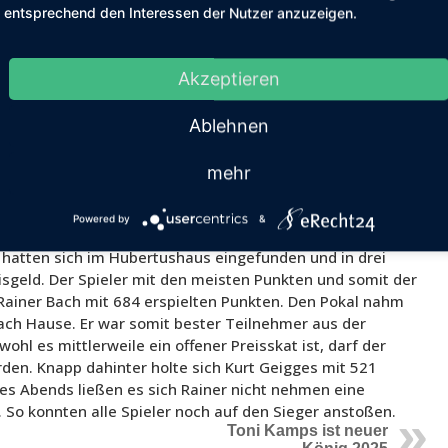
entsprechend den Interessen der Nutzer anzuzeigen.
Akzeptieren
Ablehnen
mehr
Powered by
&
d am 02.10. um 20:00 Uhr das zweite Preisskatturnier im
 hatten sich im Hubertushaus eingefunden und in drei
isgeld. Der Spieler mit den meisten Punkten und somit der
 Rainer Bach mit 684 erspielten Punkten. Den Pokal nahm
nach Hause. Er war somit bester Teilnehmer aus der
hl es mittlerweile ein offener Preisskat ist, darf der
den. Knapp dahinter holte sich Kurt Geigges mit 521
es Abends ließen es sich Rainer nicht nehmen eine
. So konnten alle Spieler noch auf den Sieger anstoßen.
Toni Kamps ist neuer