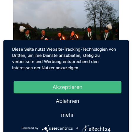
Diese Seite nutzt Website-Tracking-Technologien von
Dritten, um ihre Dienste anzubieten, stetig zu
verbessern und Werbung entsprechend den
Interessen der Nutzer anzuzeigen.
Adjutant Paul Verhülsdonk, Präses Stefan Dördelmann,
Adjutantin Alina Löcher, Prinzessin Leni Löcher, Schießwart
Robert Achten, Präsident Erik Adamaschek Foto: Dirk
Akzeptieren
Adamaschek
Ankerfest an der Niers
Ablehnen
Oster Preisskat-Turnier
2025
mehr
Powered by
&