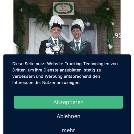
Diese Seite nutzt Website-Tracking-Technologien von
Dritten, um ihre Dienste anzubieten, stetig zu
verbessern und Werbung entsprechend den
Interessen der Nutzer anzuzeigen.
Prinzessin wurde Lea Holtappels, ihr Adjutant Max Thür.
Die Preise errangen folgende Schützen:
Akzeptieren
Preis Markus Valks
Preis Harald Jovic
Ablehnen
Preis Willi Fiedler
mehr
Bei den Jungschützen gingen die Preise an: