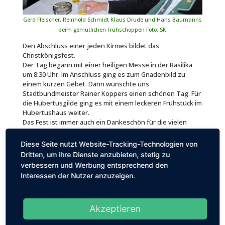
Gerd Fleischer, Reinhold Schmidt Klaus Drude und Hans Baumanns
beim gemütlichen Frühschoppen Foto: SK
Den Abschluss einer jeden Kirmes bildet das
Christkönigsfest.
Der Tag begann mit einer heiligen Messe in der Basilika
um 8:30 Uhr. Im Anschluss ging es zum Gnadenbild zu
einem kurzen Gebet. Dann wünschte uns
Stadtbundmeister Rainer Koppers einen schönen Tag. Für
die Hubertusgilde ging es mit einem leckeren Frühstück im
Hubertushaus weiter.
Das Fest ist immer auch ein Dankeschön für die vielen
während der Kirmestage geleisteten Arbeitsstunden.
Präsident Theo Keysers ging in seiner Ansprache auf die
Diese Seite nutzt Website-Tracking-Technologien von
Arbeit und den Verlauf der Kirmes ausführlich ein und
Dritten, um ihre Dienste anzubieten, stetig zu
konnte am Ende feststellen, dass die Kirmes insgesamt
verbessern und Werbung entsprechend den
sehr gut verlaufen ist.
Interessen der Nutzer anzuzeigen.
Punkte, die im nächsten Jahr noch verbessert werden
können, sind bereits erkannt und man arbeitet an den
Lösungen. Anschließend wurden noch die Ehrungen
nachgeholt, die bei der Kirmes nicht überreicht werden
Akzeptieren
konnten. So wurde Markus Valks für seinen Einsatz für das