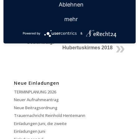
Fahnenschwenken mit dem Silbernen Verdienstkreuz
Ablehnen
ausgezeichnet. Dann folgte ein ausgedehnter
Frühschoppen.
mehr
Viele Mitglieder saßen noch bis in den späten Nachmittag
bei einem leckeren Glas Bier zusammen und hatten sich
viel zu erzählen von einer gelungenen Kirmesfeier.
Powered by
&
Keylaer feiert in 2019
Geburtstag!
Hubertuskirmes 2018
Neue Einladungen
TERMINPLANUNG 2026
Neuer Aufnahmeantrag
Neue Beitragsordnung
Trauernachricht Reinhold Hentemann
Einladungen Juni, die zweite
Einladungen Juni