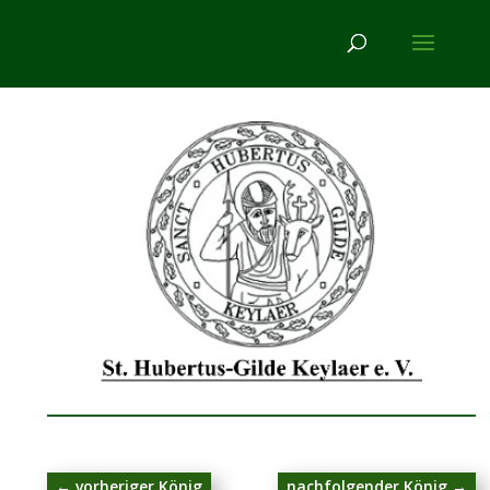
←
vorheriger König
nachfolgender König
→