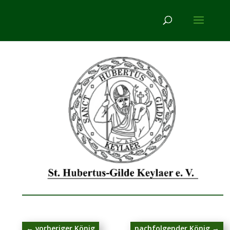
←
vorheriger König
nachfolgender König
→