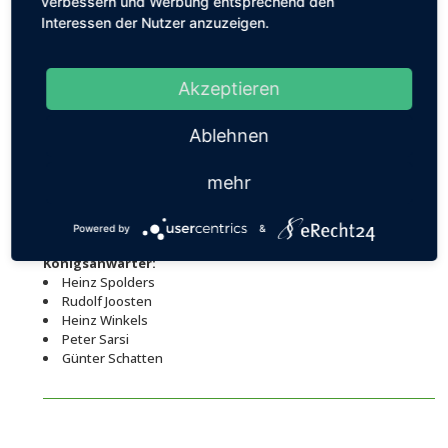
verbessern und Werbung entsprechend den
Interessen der Nutzer anzuzeigen.
König Heinz Winkels, Adjutant Mathias Bors
Akzeptieren
Ablehnen
Die Preise gingen an:
Preis Theo Stenmanns
mehr
Preis Heinz Winkels
Preis Heinrich Baumanns
Powered by
&
Königsanwärter:
Heinz Spolders
Rudolf Joosten
Heinz Winkels
Peter Sarsi
Günter Schatten