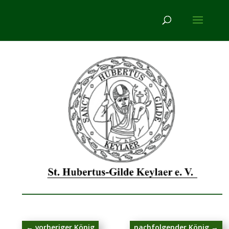
←
vorheriger König
nachfolgender König
→