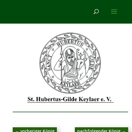
←
vorheriger König
nachfolgender König
→