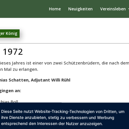
Home
Neuigkeiten
Vereinsleben
ger König
 1972
ieses Jahres ist einer von zwei Schützenbrüdern, die nach de
n Mal zu erlangen.
ias Schatten, Adjutant Willi Rühl
gingen an:
hias Boll
eo Stassen
Diese Seite nutzt Website-Tracking-Technologien von Dritten, um
ald Jovic
ihre Dienste anzubieten, stetig zu verbessern und Werbung
entsprechend den Interessen der Nutzer anzuzeigen.
ärter: