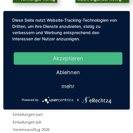
König 1950
Diese Seite nutzt Website-Tracking-Technologien von
Dritten, um ihre Dienste anzubieten, stetig zu
1950 fand das erste Voeglschießen nach dem 2. Weltkrieg statt.
verbessern und Werbung entsprechend den
König Peter Bocksteegers, Adjutant Johann Spolders
Interessen der Nutzer anzuzeigen.
Akzeptieren
Neue Einladungen
Ablehnen
TERMINPLANUNG 2026
Neuer Aufnahmeantrag
mehr
Neue Beitragsordnung
Trauernachricht Reinhold Hentemann
Powered by
&
Einladungen Juni, die zweite
Einladungen Juni
Einladungen Juli
Vereinsausflug 2026