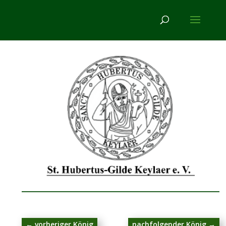
←
vorheriger König
nachfolgender König
→