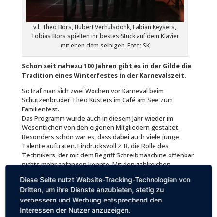
v.l. Theo Bors, Hubert Verhülsdonk, Fabian Keysers,
Tobias Bors spielten ihr bestes Stück auf dem Klavier
mit eben dem selbigen. Foto: SK
Schon seit nahezu 100 Jahren gibt es in der Gilde die
Tradition eines Winterfestes in der Karnevalszeit.
So traf man sich zwei Wochen vor Karneval beim
Schützenbruder Theo Küsters im Café am See zum
Familienfest.
Das Programm wurde auch in diesem Jahr wieder im
Wesentlichen von den eigenen Mitgliedern gestaltet.
Besonders schön war es, dass dabei auch viele junge
Talente auftraten. Ein­drucksvoll z. B. die Rolle des
Technikers, der mit dem Begriff Schreibmaschine offenbar
nichts mehr anfangen konnte. Mit den zahlreichen
Vorträgen stieg auch die Stimmung.
Diese Seite nutzt Website-Tracking-Technologien von
Dritten, um ihre Dienste anzubieten, stetig zu
verbessern und Werbung entsprechend den
Interessen der Nutzer anzuzeigen.