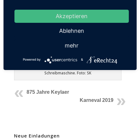
Akzeptieren
Ablehnen
mehr
Powered by
&
Louis Hiep mit seiner Mutter Stephanie mit einem
sehenswerten Sketch um die Reparatur einer
Schreibmaschine. Foto: SK
875 Jahre Keylaer
Karneval 2019
Neue Einladungen