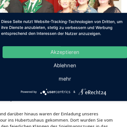
Diese Seite nutzt Website-Tracking-Technologien von Dritten, um
ihre Dienste anzubieten, stetig zu verbessern und Werbung
entsprechend den Interessen der Nutzer anzuzeigen.
Akzeptieren
Ablehnen
mehr
nks Paul Track, Stadtbundkönig Dieter Track, Thomas Achten,
König Erik Adamaschek, Adjutant Paul Verhülsdonk, seine
Powered by
&
hre Adjutantin Alina Löcher Foto: Dirk Adamaschek
und darüber hinaus waren der Einladung unseres
scour ins Hubertushaus gekommen. Dort wurden Sie vom
r den feierlichen Klängen des Spielmannszuges in das