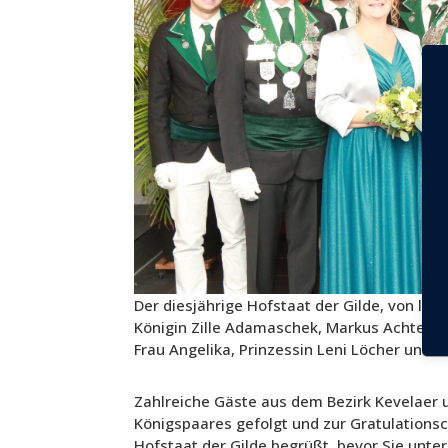
Der diesjährige Hofstaat der Gilde, von li
Königin Zille Adamaschek, Markus Achten, 
Frau Angelika, Prinzessin Leni Löcher und i
Zahlreiche Gäste aus dem Bezirk Kevelaer 
Königspaares gefolgt und zur Gratulation
Hofstaat der Gilde begrüßt, bevor Sie unte