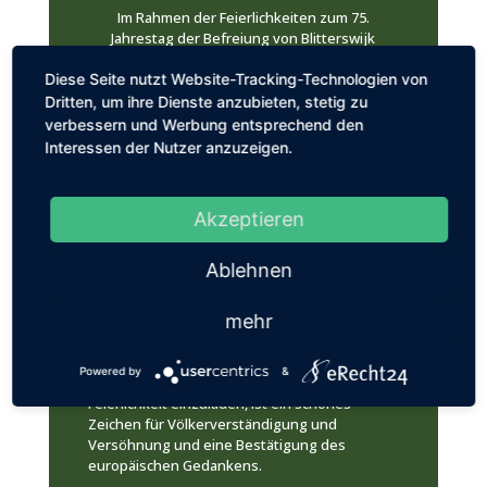
Im Rahmen der Feierlichkeiten zum 75.
Jahrestag der Befreiung von Blitterswijk
nahmen die Hubertusschützen in den Reihen
Diese Seite nutzt Website-Tracking-Technologien von
der Blitterswijker Schützen an dem Festzug
teil.
Dritten, um ihre Dienste anzubieten, stetig zu
verbessern und Werbung entsprechend den
Vor 75 Jahren, im November 1944, wurden die
Interessen der Nutzer anzuzeigen.
am linken Ufer der Maas liegenden Dörfer
durch amerikanische und englische Truppen
von der deutschen Besatzung befreit. Dieser
Akzeptieren
Jahrestag wird von den Gemeinden Venray
und Horst mit entsprechenden
Veranstaltungen gefeiert. Hierbei ist es
Ablehnen
sicherlich bemerkenswert, dass die
Blitterswijker Schützen Ihre deutschen
mehr
Freunde zu dieser Feier eingeladen haben, in
ihren Reihen an den Feierlichkeiten
teilzunehmen. Dass es heute möglich ist,
Powered by
&
deutsche Freunde zu einer solchen
Feierlichkeit einzuladen, ist ein schönes
Zeichen für Völkerverständigung und
Versöhnung und eine Bestätigung des
europäischen Gedankens.