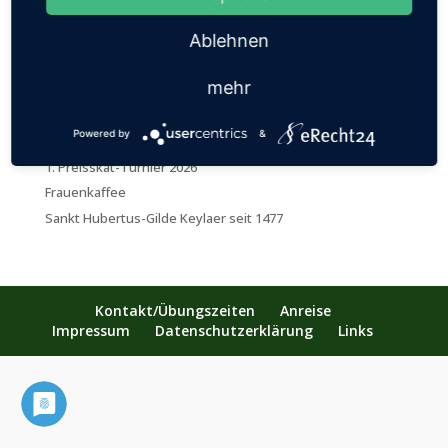
Aktuell
Ablehnen
Bezirksschützenfest
mehr
Ankerfest
Kevelaerer Kirmes
Powered by
&
Osterfeuer
1. Preisskat-Turnier 2026
Frauenkaffee
Sankt Hubertus-Gilde Keylaer seit 1477
Kontakt/Übungszeiten
Anreise
Impressum
Datenschutzerklärung
Links