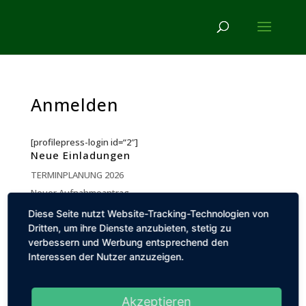
Anmelden
[profilepress-login id=“2″]
Neue Einladungen
TERMINPLANUNG 2026
Neuer Aufnahmeantrag
Neue Beitragsordnung
Diese Seite nutzt Website-Tracking-Technologien von
Trauernachricht Reinhold Hentemann
Dritten, um ihre Dienste anzubieten, stetig zu
verbessern und Werbung entsprechend den
Einladungen Juni, die zweite
Interessen der Nutzer anzuzeigen.
Einladungen Juni
Einladungen Juli
Vereinsausflug 2026
Akzeptieren