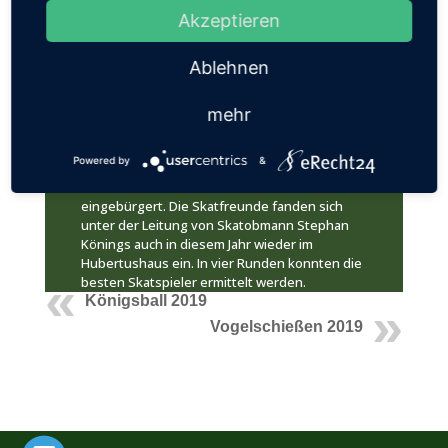
Skatturniers, 1. Platz Robert Achten (Mi.), 2.
Akzeptieren
Platz Peter Sarsi (links) und 3. Platz Dirk
Adamaschek (rechts).
Ablehnen
Alljährlich treffen sich die Skatfreunde unter
den Hubertusschützen zweimal im Jahr im
Hubertushaus zu einem Skatturnier.
mehr
Das erste Turnier findet immer am
Gründonnerstag statt. Für das zweite Turnier
Powered by
&
hat sich seit der Einführung des Tags der
deutschen Einheit der 2. Oktober
eingebürgert. Die Skatfreunde fanden sich
unter der Leitung von Skatobmann Stephan
Könings auch in diesem Jahr wieder im
Hubertushaus ein. In vier Runden konnten die
besten Skatspieler ermittelt werden.
Königsball 2019
Vogelschießen 2019