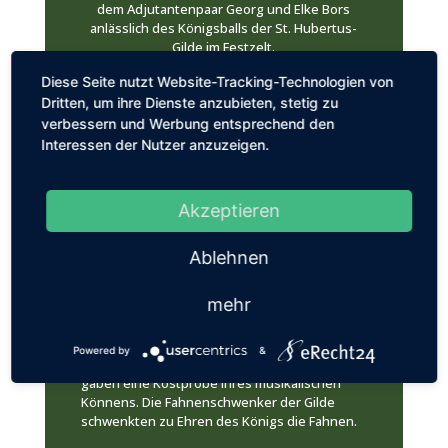
dem Adjutantenpaar Georg und Elke Bors
anlässlich des Königsballs der St. Hubertus-
Gilde im Festzelt.
Das große Festwochenende der
Diese Seite nutzt Website-Tracking-Technologien von
Hubertuskirmes wird traditionsgemäß mit dem
Dritten, um ihre Dienste anzubieten, stetig zu
Königsball eröffnet.
verbessern und Werbung entsprechend den
Am 1. November waren rund 450 Gäste aus
Interessen der Nutzer anzuzeigen.
dem Bezirk Kevelaer, aus Straelen und aus
den benachbarten Niederlanden der Einladung
unseres Königs gefolgt.
Akzeptieren
Der Abend begann mit einem Empfang des
Königs im Hubertushaus. Hier hatte jeder
Gelegenheit, dem Königs- und dem
Ablehnen
Adjutantenpaar zu gratulieren. Anschließend
zogen die Gäste und die Abordnungen der
mehr
Vereine in einem feierlichen Festzug in das
Hubertuszelt ein. Zum Einzug spielte der
Spielmannszug der Freiwilligen Feuerwehr
Powered by
&
Kevelaer, auch die Gäste aus Blitterswijk
gaben eine Kostprobe Ihres musikalischen
Könnens. Die Fahnenschwenker der Gilde
schwenkten zu Ehren des Königs die Fahnen.