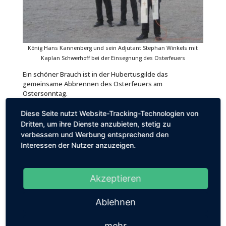
König Hans Kannenberg und sein Adjutant Stephan Winkels mit
Kaplan Schwerhoff bei der Einsegnung des Osterfeuers
Ein schöner Brauch ist in der Hubertusgilde das
gemeinsame Abbrennen des Osterfeuers am
Ostersonntag.
Seit ungefähr 30 Jahren geschieht dies zusammen mit der
Pfarrgemeinde St. Marien. Auch in diesem Jahr nahmen
Diese Seite nutzt Website-Tracking-Technologien von
wieder zahlreiche Besucher daran teil. Das Feuer wurde im
Dritten, um ihre Dienste anzubieten, stetig zu
Anschluss an die Abendmesse von der Osterkerze mit
verbessern und Werbung entsprechend den
Fackeln durch den Prinzen Markus Achten und seinen
Interessen der Nutzer anzuzeigen.
Adjutanten Paul Track zum Hubertusplatz getragen. Hier
übernahmen der König und sein Adjutant die Fackeln, um
nach einem kurzen Gebet und einige geistlichen Liedern,
Akzeptieren
die vom Musikverein begleitet wurden, das Feuer zu
entzünden. Es wurde von Kaplan Schwerhoff eingesegnet.
Noch bis in die Dunkelheit konnten die Besucher sich am
Ablehnen
Feuer erfreuen. Für Verpflegung und Getränke hatte wie
in jedem Jahr wieder der Vergnügungsausschuss gesorgt.
mehr