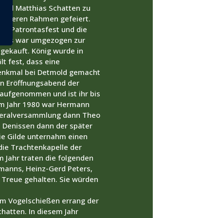
und Matthias Schatten zu
größeren Rahmen gefeiert.
as Patrontasfest und die
Kirmes war umgezogen zur
gekauft. König wurde in
t fest, dass eine
Denkmal bei Detmold gemacht
en Eröffnungsabend der
e aufgenommen und ist ihr bis
. Im Jahr 1980 war Hermann
 Generalversammlung dann Theo
 Denissen dann der später
ie Gilde unternahm einen
die Trachtenkapelle der
m Jahr traten die folgenden
lmanns, Heinz-Gerd Peters,
e Treue gehalten. Sie würden
eim Vogelschießen errang der
hatten. In diesem Jahr