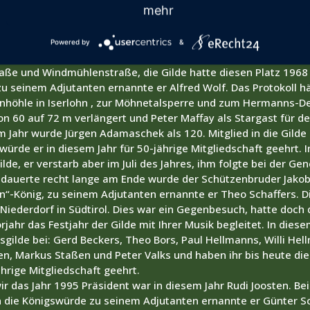
mehr
nt als beim Vogelschießen Hermann Breidenbach König wurde 
 Erstmals wurde die Hubertuskirmes in diesem Jahr in einem 
dlichen Ecke von Hubertusstraße und Wissenscher Weg wurde d
Powered by
&
tzelt gefeiert. 1970 war Willy Rühl Präsident der Gilde. Die 
aße und Windmühlenstraße, die Gilde hatte diesen Platz 1968 
u seinem Adjutanten ernannte er Alfred Wolf. Das Protokoll häl
einhöhle in Iserlohn , zur Möhnetalsperre und zum Hermanns-
on 60 auf 72 m verlängert und Peter Maffay als Stargast für d
em Jahr wurde Jürgen Adamaschek als 120. Mitglied in die Gild
würde er in diesem Jahr für 50-jährige Mitgliedschaft geehrt
lde, er verstarb aber im Juli des Jahres, ihm folgte bei der
 dauerte recht lange am Ende wurde der Schützenbruder Jakob
“-König, zu seinem Adjutanten ernannte er Theo Schaffers. D
Niederdorf in Südtirol. Dies war ein Gegenbesuch, hatte doch 
jahr das Festjahr der Gilde mit Ihrer Musik begleitet. In diese
gilde bei: Gerd Beckers, Theo Bors, Paul Hellmanns, Willi Hel
en, Markus Staßen und Peter Valks und haben ihr bis heute di
ährige Mitgliedschaft geehrt.
wir das Jahr 1995 Präsident war in diesem Jahr Rudi Joosten. B
 die Königswürde zu seinem Adjutanten ernannte er Günter Sc