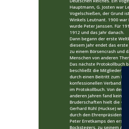
Deutschen Reiches. Ein Vogel
Hauptmann, G. Josten war Le
Vogelschießen, der Grund is
Winkels Leutnant. 1900 war
wurde Peter Janssen. Für 191
1912 und das Jahr danach.
Dann begann der erste Weltkr
diesem Jahr endet das erste
zu einem Börsencrash und das
Menschen von anderen The
Das nächste Protokollbuch b
beschließt die Mitgliederve
durch einen Beitritt zum D
konfessionellen Verband meh
im Protokollbuch. Von den 8 
anderen Jahren fand kein Vo
Bruderschaften hielt die Gil
Gerhard Rühl (Huckse) wurd
durch den Ehrenpräsidenten 
Peter Erretkamps den ersten
Bockstegers, zu seinem Adju