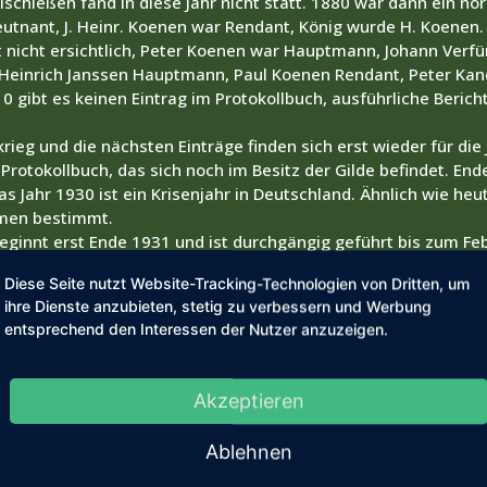
schießen fand in diese Jahr nicht statt. 1880 war dann ein nor
utnant, J. Heinr. Koenen war Rendant, König wurde H. Koenen.
t nicht ersichtlich, Peter Koenen war Hauptmann, Johann Verfü
 Heinrich Janssen Hauptmann, Paul Koenen Rendant, Peter Kan
0 gibt es keinen Eintrag im Protokollbuch, ausführliche Bericht
ieg und die nächsten Einträge finden sich erst wieder für die 
 Protokollbuch, das sich noch im Besitz der Gilde befindet. E
 Jahr 1930 ist ein Krisenjahr in Deutschland. Ähnlich wie heu
men bestimmt.
eginnt erst Ende 1931 und ist durchgängig geführt bis zum Feb
rsammlung das Vereinsleben ruhen zu lassen, da ein weitere B
Diese Seite nutzt Website-Tracking-Technologien von Dritten, um
eutschen Schützenbund möglich wäre und das wollte man nicht
ihre Dienste anzubieten, stetig zu verbessern und Werbung
r verbunden fühlte. Dementsprechend gibt es auch für das Kr
entsprechend den Interessen der Nutzer anzuzeigen.
Jahren, die wir nun betrachtet haben, waren nur zwei in unser
gelschießen statt. Dies begann dann erst wieder 1950. Als ers
de 1950 wieder ein Preis- und Königsschießen ab. Der letzte K
Akzeptieren
e vom Festzug abgeholt und mit einen Fahnenschwenken geehr
Peter Esser im Krieg versteckt und so gerettet worden. Bei d
Ablehnen
, Josef Küppen den zweiten und Gerhard Spolders den dritten 
tanten ernannte er Johann Spolders. Präsident war in diesem J