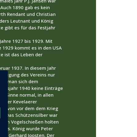
males Jahr P.J. Jansen war
 Auch 1890 gab es kein
rth Rendant und Christian
ders Leutnant und König
e gibt es für das Festjahr
Jahre 1927 bis 1929. Mit
nde 1929 kommt es in den USA
te ist das Leben der
ruar 1937. In diesem Jahr
etätigung des Vereins nur
, da man sich dem
iegsjahr 1940 keine Einträge
em Sinne normal, in allen
te der Kevelaerer
önig von vor dem dem Krieg
t. Das Schützensilber war
iesem Vogelschießen holten
Preis. König wurde Peter
ahr Gerhard Joosten. Der