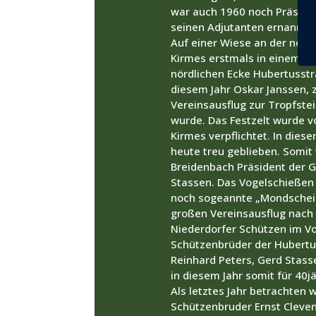
war auch 1960 noch Präside
seinen Adjutanten ernannte.
Auf einer Wiese an der nör
Kirmes erstmals in einem Fes
nördlichen Ecke Hubertusstr
diesem Jahr Oskar Janssen, z
Vereinsausflug zur Tropfst
wurde. Das Festzelt wurde v
Kirmes verpflichtet. In dies
heute treu geblieben. Somit 
Breidenbach Präsident der Gi
Stassen. Das Vogelschießen
noch sogeannte „Mondschein
großen Vereinsausflug nach 
Niederdorfer Schützen im Vor
Schützenbrüder der Hubertus
Reinhard Peters, Gerd Stass
in diesem Jahr somit für 40j
Als letztes Jahr betrachten 
Schützenbruder Ernst Cleven