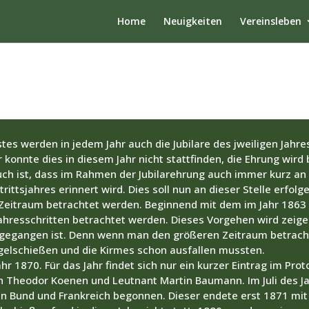
Home
Neuigkeiten
Vereinsleben
s werden in jedem Jahr auch die Jubilare des jweiligen Jahres
r konnte dies in diesem Jahr nicht stattfinden, die Ehrung wird
uch ist, dass im Rahmen der Jubilarehrung auch immer kurz an 
trittsjahres erinnert wird. Dies soll nun an dieser Stelle erfo
 Zeitraum betrachtet werden. Beginnend mit dem im Jahr 186
Jahresschritten betrachtet werden. Dieses Vorgehen wird zeigen
 gegangen ist. Denn wenn man den größeren Zeitraum betracht
gelschießen und die Kirmes schon ausfallen mussten.
hr 1870. Für das Jahr findet sich nur ein kurzer Eintrag im P
n Theodor Koenen und Leutnant Martin Baumann. Im Juli des Ja
 Bund und Frankreich begonnen. Dieser endete erst 1871 mit