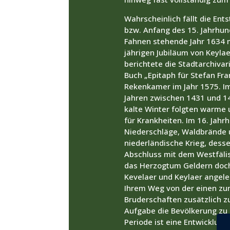
Wahrscheinlich fällt die Ent
bzw. Anfang des 15. Jahrhund
Fahnen stehende Jahr 1634 
jährigen Jubiläum von Keyla
berichtete die Stadtarchiva
Buch „Epitaph für Stefan Fr
Rekenkamer im Jahr 1575. Im
Jahren zwischen 1431 und 14
kalte Winter folgten warme
für Krankheiten. Im 16. Jah
Niederschläge, Waldbrände u
niederländische Krieg, desse
Abschluss mit dem Westfälisc
das Herzogtum Geldern doch 
Kevelaer und Keylaer angele
Ihrem Weg von der einen zur
Bruderschaften zusätzlich zu
Aufgabe die Bevölkerung zu 
Periode ist eine Entwicklung