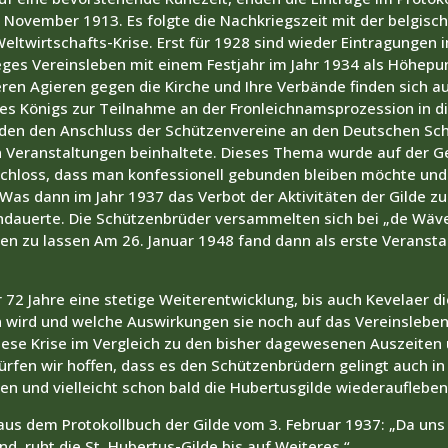
ovember 1913. Es folgte die Nachkriegszeit mit der belgisc
ltwirtschafts-Krise. Erst für 1928 sind wieder Eintragungen i
eges Vereinsleben mit einem Festjahr im Jahr 1934 als Höhep
en Agieren gegen die Kirche und Ihre Verbände finden sich au
 des Königs zur Teilnahme an der Fronleichnamsprozession in
rden den Anschluss der Schützenvereine an den Deutschen Sc
en Veranstaltungen beinhaltete. Dieses Thema wurde auf der 
schloss, dass man konfessionell gebunden bleiben möchte un
 Was dann im Jahr 1937 das Verbot der Aktivitäten der Gilde zur
andauerte. Die Schützenbrüder versammelten sich bei „de Wäve
en zu lassen Am 26. Januar 1948 fand dann als erste Veransta
r 72 Jahre eine stetige Weiterentwicklung, bis auch Kevelaer di
 wird und welche Auswirkungen sie noch auf das Vereinsleben
iese Krise im Vergleich zu den bisher dagewesenen Auszeiten 
rfen wir hoffen, dass es den Schützenbrüdern gelingt auch in 
sen und vielleicht schon bald die Hubertusgilde wiederaufleben
aus dem Protokollbuch der Gilde vom 3. Februar 1937: „Da uns 
d, ruht die St. Hubertus-Gilde bis auf Weiteres.“