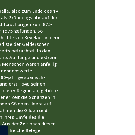
pelle, also zum Ende des 14.
l als Gründungsjahr auf den
achforschungen zum 875-
r 1575 gefunden. So
chichte von Kevelaer in dem
erliste der Gelderschen
erts betrachtet. In den
phe. Auf lange und extrem
e Menschen waren anfällig
ne nennenswerte
80-jährige spanisch-
fand erst 1648 seinen
 unserer Region ab, gehörte
ener Zeit die Schanzen in
enden Söldner-Heere auf
rnahmen die Gilden und
n ihres Umfeldes die
 Aus der Zeit nach dieser
d zahlreiche Belege