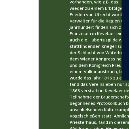
vorhanden, wie z.B. das Hut
wieder zu einem Erbfolgekri
Frieden von Utrecht wurde 
Verwalter für die Region und
Jahrhundert finden sich zahl
Franzosen in Kevelaer einmar
auch die Hubertusgilde war b
stattfindenden kriegerische
der Schlacht von Waterloo e
dem Wiener Kongress neu ge
und dem Königreich Preußen. 
einem Vulkanausbruch, bei d
wurde das Jahr 1816 zu ein
fand das Vereinsleben nur spo
1863 verstarb in Kevelaer de
Teilnahme der Bruderschafte
begonnenes Protokollbuch be
anschließenden Kulturkampfe
Vogelschießen statt. Ähnlic
Priesterhaus, fand in diesem
Weltkriegs, ohne Hinweise a