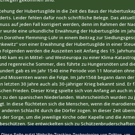
stehung der Hubertusgilde in die Zeit des Baus der Hubertuska
erts. Leider fehlen dafür noch schriftliche Belege. Das aktuel
muss auf jeden Fall korrigiert werden, denn im Rahmen der N
er wurde eine urkundliche Erwähnung der Hubertusgilde im Jah
rin Dorothee Flemming-Lühr in einem Beitrag zur Siedlungsges
ankewitz“ von einer Erwähnung der Hubertusgilde in einer Steu
 Folgenden werden die Auszeiten seit Anfang des 15. Jahrhund
40 kam es in Mittel- und Westeuropa zu einer Klima-Katastro
 und regenreiche Sommer, dies führte zu Hungersnöten und di
rhundert gab es im Jahr 1540 eine Periode von 11 Monaten oh
nd Missernten waren die Folge. Im Jahr1568 begann dann der 
n letzten 30 Jahre auch als 30-jähriger Krieg bekannt sind. Er 
hen Frieden. Dieser Krieg spielte sich von Anfang an auch in
zu den spanischen Niederlanden. Wahrscheinlich wurden zu j
gt. In diese flüchteten sich die Menschen, wenn die marodier
 anderen Schlacht durch die Dörfer zogen. In dieser Zeit übe
 der Sorge, um die jeweilige Kirche oder Kapelle und die Arme
beschützen. Sie entwickelten sich zu Schützenbruderschaften.
 der Gilde zu einer organisierten Vereinigung belegt. Dafür sin
Diese Seite nutzt Website-Tracking-Technologien von Dritten, um