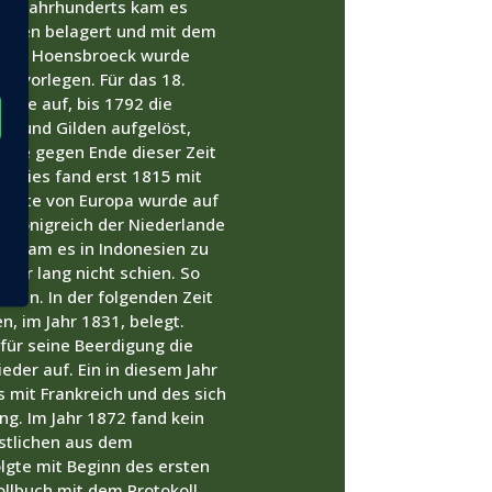
18. Jahrhunderts kam es
ruppen belagert und mit dem
f von Hoensbroeck wurde
g vorlegen. Für das 18.
ebte auf, bis 1792 die
en und Gilden aufgelöst,
 die gegen Ende dieser Zeit
. Dies fand erst 1815 mit
dkarte von Europa wurde auf
 Königreich der Niederlande
hr kam es in Indonesien zu
ahr lang nicht schien. So
ten. In der folgenden Zeit
n, im Jahr 1831, belegt.
 für seine Beerdigung die
der auf. Ein in diesem Jahr
 mit Frankreich und des sich
g. Im Jahr 1872 fand kein
istlichen aus dem
lgte mit Beginn des ersten
ollbuch mit dem Protokoll