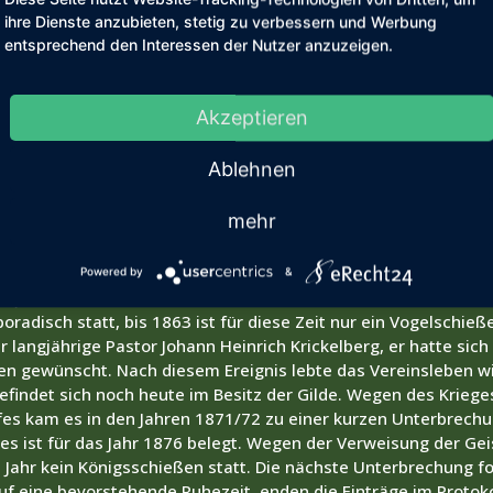
silber und ein Reglement aus dem Jahr 1693. Auch Anfang des 
ihre Dienste anzubieten, stetig zu verbessern und Werbung
eg. Im Jahr 1703 wurde die Stadt Geldern durch preußische T
entsprechend den Interessen der Nutzer anzuzeigen.
unsere Region erstmals preußisch. Der Marquis und Reichsgra
 die Bruderschaften mussten Ihre Satzungen dort zur Eintragun
reiche Urkunden und Abrechnungen in den Archiven. Die Gilde l
Akzeptieren
schierten. In der Folge wurden im Jahr 1798 alle Bruderschaft
etroffen und verlor Ihren Grundbesitz. Die Besatzungszeit und
Ablehnen
n Auseinandersetzung ließen keinen Raum für das Vereinsleben
in Ende. Napoleon wurde vernichtend geschlagen und die Lan
mehr
zeichnet. Es entstand die heutige Staatsgrenze zwischen dem
Kevelaer fiel endgültig unter preußische Hoheit. Im selben Ja
em so viel Asche ausgestoßen wurde, dass die Sonne fast ein J
Powered by
&
em Jahr ohne Sommer, verbunden mit Missernten und Hungersnö
radisch statt, bis 1863 ist für diese Zeit nur ein Vogelschieße
r langjährige Pastor Johann Heinrich Krickelberg, er hatte sich
n gewünscht. Nach diesem Ereignis lebte das Vereinsleben wie
findet sich noch heute im Besitz der Gilde. Wegen des Krieges
s kam es in den Jahren 1871/72 zu einer kurzen Unterbrechun
hes ist für das Jahr 1876 belegt. Wegen der Verweisung der Ge
 Jahr kein Königsschießen statt. Die nächste Unterbrechung fo
uf eine bevorstehende Ruhezeit, enden die Einträge im Protok